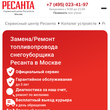
+7 (495) 023-41-97
Ежедневно с 9:00 до 21:00
Сервисный центр Ресанта
в
Позвонить
мне утром
Москве
Сервисный центр Ресанта
Каталог устройств
Рем
Замена/Pемонт
топливопровода
снегоуборщика
Ресанта в Москве
Официальный сервис
Гарантийное обслуживание
до 3 лет
Диагностика за наш счет,
ремонт по желанию
Бесплатный выезд курьера
в день обращения