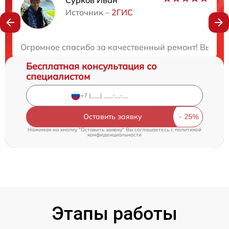
Нужна консультация?
Источник –
2ГИС
Закажите бесплатную консультацию
Огромное спасибо за качественный ремонт! Вы нас
Бесплатная консультация со
специалистом
Оставить заявку
Нажимая на кнопку "Оставить заявку" Вы соглашаетесь c
политикой
конфиденциальности
Этапы работы