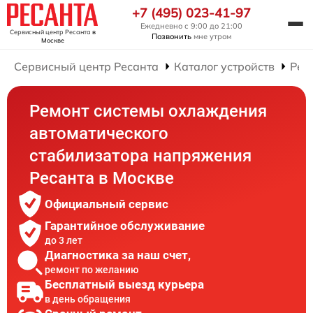
+7 (495) 023-41-97
Ежедневно с 9:00 до 21:00
Сервисный центр Ресанта
в
Позвонить
мне утром
Москве
Сервисный центр Ресанта
Каталог устройств
Рем
Ремонт системы охлаждения
автоматического
стабилизатора напряжения
Ресанта в Москве
Официальный сервис
Гарантийное обслуживание
до 3 лет
Диагностика за наш счет,
ремонт по желанию
Бесплатный выезд курьера
в день обращения