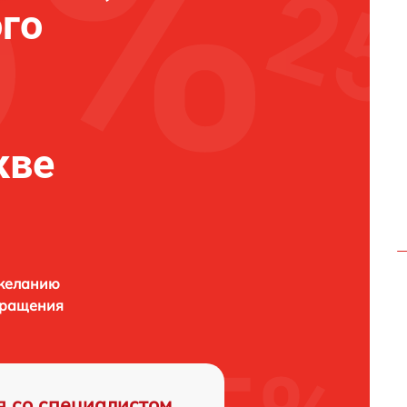
го
кве
 желанию
бращения
я со специалистом