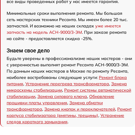
все виды проведенных работ у нас имеется гарантия.
Минимальные сроки выполнения ремонта. Мы большая
сеть мастерских техники Ресанта. Мы имеем более 20 тыс.
запчастей. И возможно на наших складах
уже имеется
запчасть на модель АСН-9000/3-ЭМ
. При заказе ремонта
на сайте - предоставляется скидка -25%.
Знаем свое дело
Будьте уверены в профессионализме наших мастеров - они
с уверенностью выполнят ремонт Ресанта АСН-9000/3-ЭМ.
По данным наших мастеров в Москве по ремонту Ресанта,
наиболее востребованы следующие услуги:
Ремонт блока
питания
,
Устранение перегрева трансформатора
,
Замена
микросхемы стабилизации
,
Ремонт системы автоматической
стабилизации
,
Замена силового ключа
,
Обновление
прошивки платы управления
,
Замена обмотки
трансформатора
,
Замена кнопок и переключателей
,
Ремонт
корпуса стабилизатора (вмятины, трещины)
,
Устранение
следов короткого замыкания
.