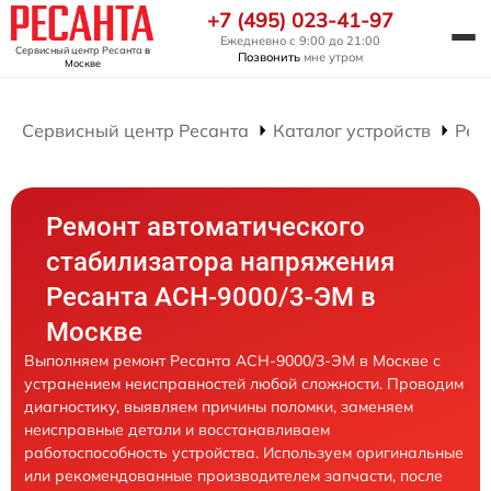
+7 (495) 023-41-97
Ежедневно с 9:00 до 21:00
Сервисный центр Ресанта
в
Позвонить
мне утром
Москве
Сервисный центр Ресанта
Каталог устройств
Рем
Ремонт автоматического
стабилизатора напряжения
Ресанта АСН-9000/3-ЭМ в
Москве
Выполняем ремонт Ресанта АСН-9000/3-ЭМ в Москве с
устранением неисправностей любой сложности. Проводим
диагностику, выявляем причины поломки, заменяем
неисправные детали и восстанавливаем
работоспособность устройства. Используем оригинальные
или рекомендованные производителем запчасти, после