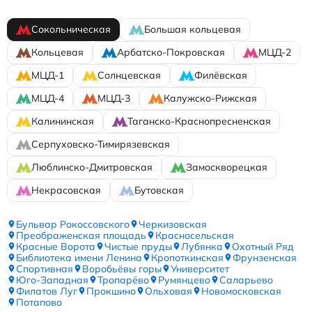
Сокольническая
Большая кольцевая
Кольцевая
Арбатско-Покровская
МЦД-2
МЦД-1
Солнцевская
Филёвская
МЦД-4
МЦД-3
Калужско-Рижская
Калининская
Таганско-Краснопресненская
Серпуховско-Тимирязевская
Люблинско-Дмитровская
Замоскворецкая
Некрасовская
Бутовская
Бульвар Рокоссовского
Черкизовская
Преображенская площадь
Красносельская
Красные Ворота
Чистые пруды
Лубянка
Охотный Ряд
Библиотека имени Ленина
Кропоткинская
Фрунзенская
Спортивная
Воробьёвы горы
Университет
Юго-Западная
Тропарёво
Румянцево
Саларьево
Филатов Луг
Прокшино
Ольховая
Новомосковская
Потапово