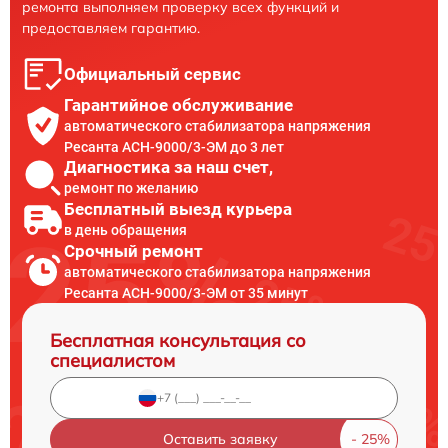
ремонта выполняем проверку всех функций и
предоставляем гарантию.
Официальный сервис
Гарантийное обслуживание
автоматического стабилизатора напряжения
Ресанта АСН-9000/3-ЭМ до 3 лет
Диагностика за наш счет,
ремонт по желанию
Бесплатный выезд курьера
в день обращения
Срочный ремонт
автоматического стабилизатора напряжения
Ресанта АСН-9000/3-ЭМ от 35 минут
Бесплатная консультация со
специалистом
Оставить заявку