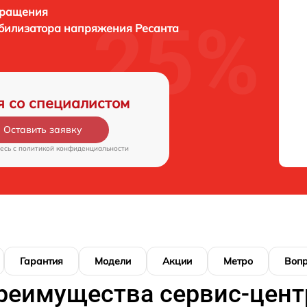
бращения
абилизатора напряжения Ресанта
я со специалистом
Оставить заявку
есь c
политикой конфиденциальности
Гарантия
Модели
Акции
Метро
Воп
реимущества сервис-цент