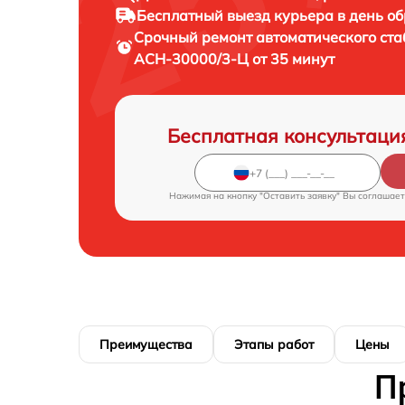
Бесплатный выезд курьера
в день о
Срочный ремонт
автоматического ст
АСН-30000/3-Ц от 35 минут
Бесплатная консультаци
Нажимая на кнопку "Оставить заявку" Вы соглашает
Преимущества
Этапы работ
Цены
П