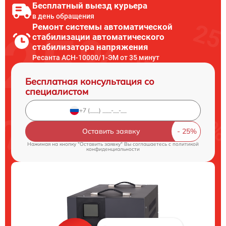
Бесплатный выезд курьера
в день обращения
Ремонт системы автоматической
стабилизации автоматического
стабилизатора напряжения
Ресанта АСН-10000/1-ЭМ от 35 минут
Бесплатная консультация со
специалистом
Оставить заявку
Нажимая на кнопку "Оставить заявку" Вы соглашаетесь c
политикой
конфиденциальности