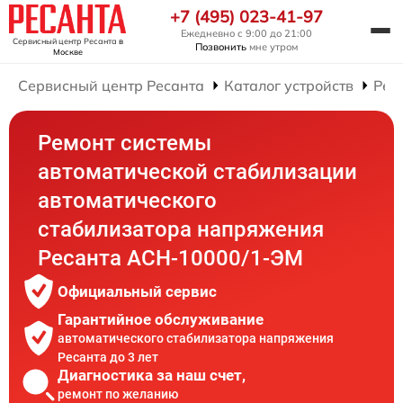
+7 (495) 023-41-97
Ежедневно с 9:00 до 21:00
Сервисный центр Ресанта
в
Позвонить
мне утром
Москве
Сервисный центр Ресанта
Каталог устройств
Рем
Ремонт системы
автоматической стабилизации
автоматического
стабилизатора напряжения
Ресанта АСН-10000/1-ЭМ
Официальный сервис
Гарантийное обслуживание
автоматического стабилизатора напряжения
Ресанта до 3 лет
Диагностика за наш счет,
ремонт по желанию