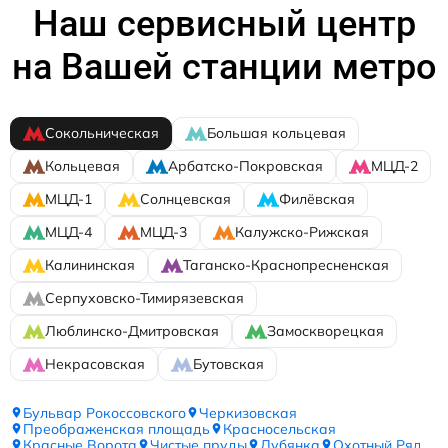
Наш сервисный центр
на Вашей станции метро
Сокольническая
Большая кольцевая
Кольцевая
Арбатско-Покровская
МЦД-2
МЦД-1
Солнцевская
Филёвская
МЦД-4
МЦД-3
Калужско-Рижская
Калининская
Таганско-Краснопресненская
Серпуховско-Тимирязевская
Люблинско-Дмитровская
Замоскворецкая
Некрасовская
Бутовская
Бульвар Рокоссовского
Черкизовская
Преображенская площадь
Красносельская
Красные Ворота
Чистые пруды
Лубянка
Охотный Ряд