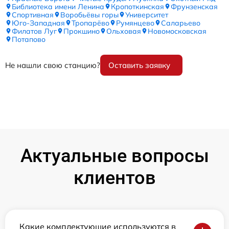
Библиотека имени Ленина
Кропоткинская
Фрунзенская
Спортивная
Воробьёвы горы
Университет
Юго-Западная
Тропарёво
Румянцево
Саларьево
Филатов Луг
Прокшино
Ольховая
Новомосковская
Потапово
Не нашли свою станцию?
Оставить заявку
Актуальные вопросы
клиентов
Какие комплектующие используются в