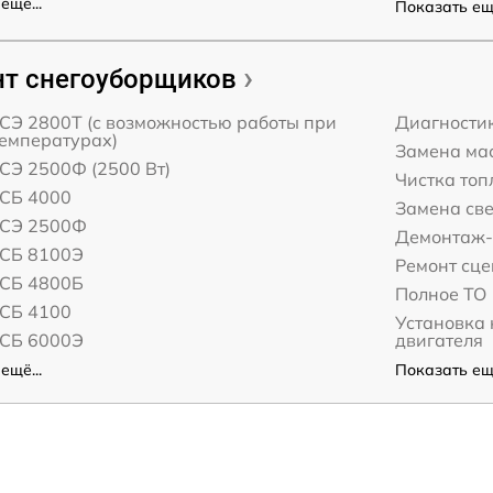
ещё...
Показать ещё
т снегоуборщиков
 СЭ 2800Т (с возможностью работы при
Диагности
температурах)
Замена ма
СЭ 2500Ф (2500 Вт)
Чистка топ
 СБ 4000
Замена св
 СЭ 2500Ф
Демонтаж-
 СБ 8100Э
Ремонт сц
 СБ 4800Б
Полное ТО
 СБ 4100
Установка
 СБ 6000Э
двигателя
ещё...
Показать ещё