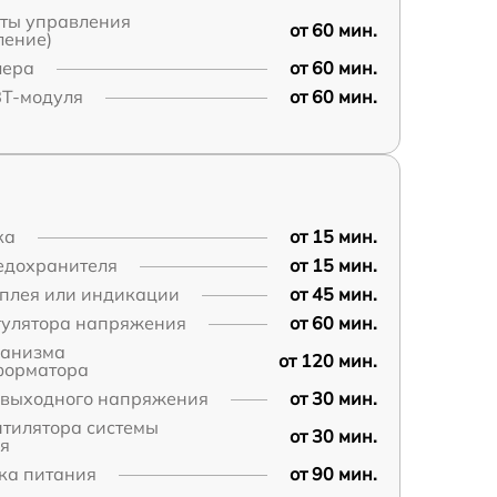
аты управления
от 60 мин.
ление)
лера
от 60 мин.
BT-модуля
от 60 мин.
ка
от 15 мин.
едохранителя
от 15 мин.
сплея или индикации
от 45 мин.
гулятора напряжения
от 60 мин.
ханизма
от 120 мин.
форматора
 выходного напряжения
от 30 мин.
нтилятора системы
от 30 мин.
я
ка питания
от 90 мин.