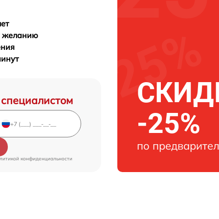
лет
у желанию
ения
минут
СКИДК
 специалистом
-25%
по предварител
литикой конфиденциальности