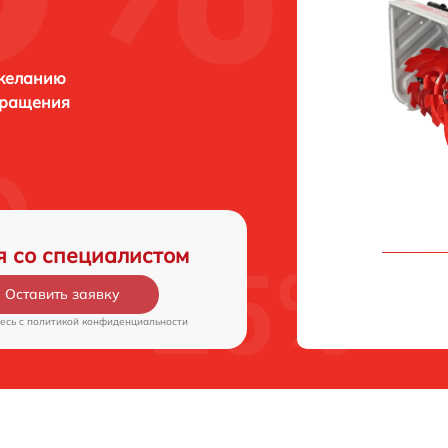
 желанию
бращения
я со специалистом
Оставить заявку
есь c
политикой конфиденциальности