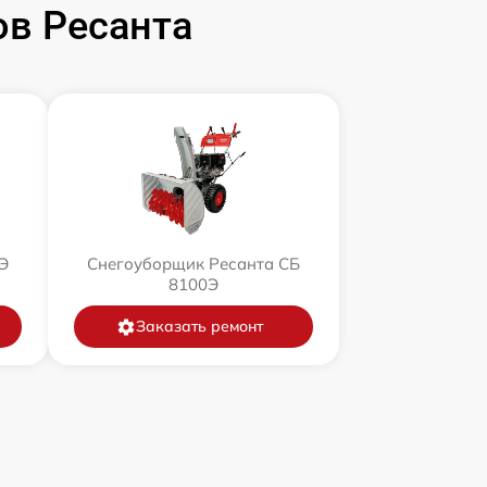
в Ресанта
Э
Снегоуборщик Ресанта СБ
8100Э
Заказать ремонт