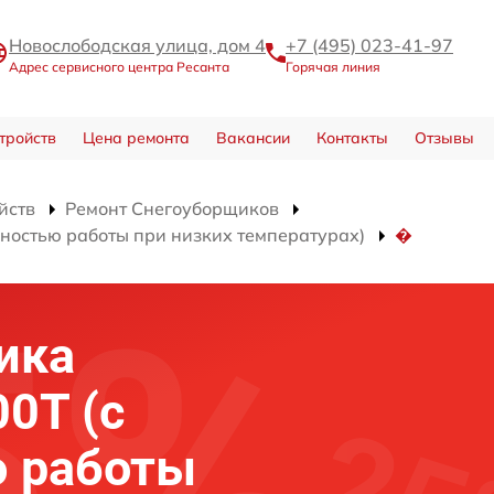
Новослободская улица, дом 4
+7 (495) 023-41-97
Адрес сервисного центра Ресанта
Горячая линия
тройств
Цена ремонта
Вакансии
Контакты
Отзывы
йств
Ремонт Снегоуборщиков
ностью работы при низких температурах)
�
ика
0Т (с
 работы