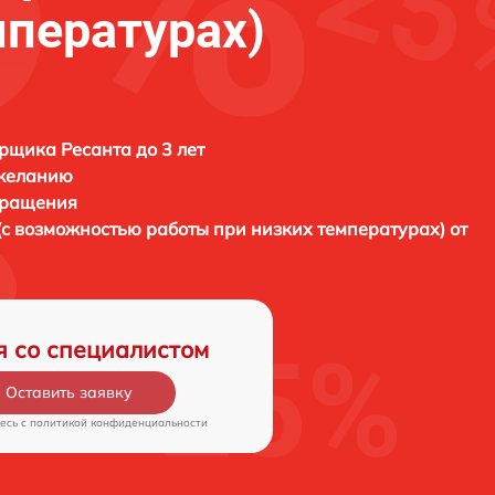
мпературах)
рщика Ресанта до 3 лет
 желанию
бращения
(с возможностью работы при низких температурах) от
я со специалистом
Оставить заявку
есь c
политикой конфиденциальности