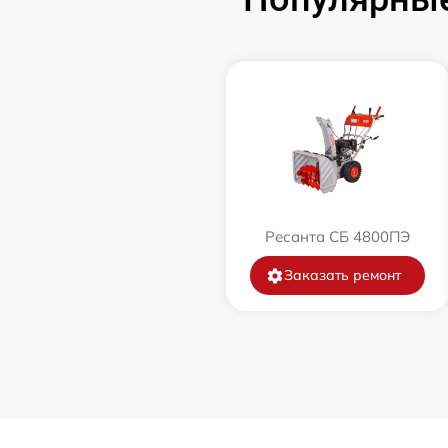
Замена катушки зажигания
Замена глушителя
Замена маховика
Замена шины на колесном диске
Ресанта СБ 4800ПЭ
Замена ремней
Заказать ремонт
Натяжка тросов
Ремонт электропроводки
Полное ТО