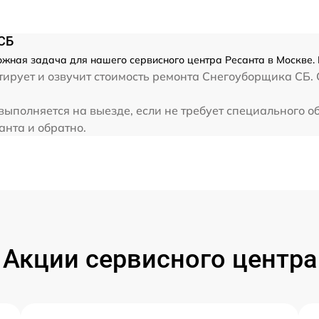
от 60 мин
СБ
от 60 мин
жная задача для нашего сервисного центра Ресанта в Москве. 
ирует и озвучит стоимость ремонта Снегоуборщика СБ. 
от 60 мин
ыполняется на выезде, если не требует специального о
анта и обратно.
от 60 мин
от 60 мин
от 60 мин
и
Акции сервисного центра
от 60 мин
от 60 мин