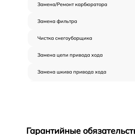
Замена/Pемонт карбюратора
Замена фильтра
Чистка снегоуборщика
Замена цепи привода хода
Замена шкива привода хода
Замена (установка) срезного болта
Замена корпуса шнека
Смазка осей привода
Гарантийные обязательст