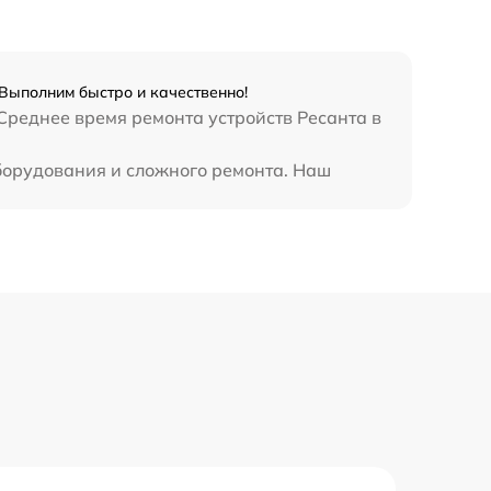
1250 р
800 р
Выполним быстро и качественно!
Среднее время ремонта устройств Ресанта в
820 р
борудования и сложного ремонта. Наш
2400 р
800 р
3500 р
2500 р
1000 р