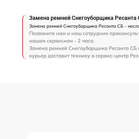
Ремонт привода
Замена ремней Снегоуборщика Ресанта 
Регулировка зазоров клапанов
Замена ремней Снегоуборщика Ресанта СБ - несло
Позвоните нам и наш сотрудник проконсульт
Замена свечей зажигания
нашем сервисном - 2 часа.
Замена ремней Снегоуборщика Ресанта СБ в
курьер доставит технику в сервис-центр Рес
Демонтаж-монтаж двигателя
Ремонт сцепления
Установка комплекта прокладок
двигателя
Замена прокладки в области двигателя 
редуктора
Замена расходных материалов
карбюратора