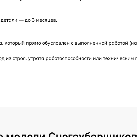
от 60 мин
 детали — до 3 месяцев.
от 60 мин
от 60 мин
а, который прямо обусловлен с выполненной работой (н
от 60 мин
 из строя, утрата работоспособности или техническим
от 60 мин
от 60 мин
от 60 мин
от 60 мин
 модели Снегоуборщиков