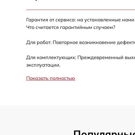
Замена сцепления
Гарантия от сервиса: на установленные нами
Смазка втулок
Что считается гарантийным случаем?
Замена подшипника колеса
Для работ: Повторное возникновение дефект
Замена кронштейна трансмиссии
Для комплектующих: Преждевременный выход
эксплуатации.
Ремонт втулок колес
Показать полностью
Ремонт фрикционного диска
Ремонт троса газа
Ремонт редуктора
Популярные