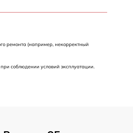
1100 р
600 р
900 р
ого ремонта (например, некорректный
1350 р
 при соблюдении условий эксплуатации.
2500 р
1800 р
750 р
2430 р