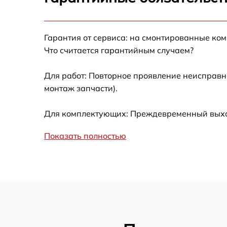
Замена сцепления
Гарантия от сервиса: на смонтированные ко
Смазка втулок
Что считается гарантийным случаем?
Замена подшипника колеса
Для работ: Повторное проявление неисправн
монтаж запчасти).
Замена кронштейна трансмиссии
Для комплектующих: Преждевременный выход 
Ремонт втулок колес
Показать полностью
Ремонт фрикционного диска
Ремонт троса газа
Ремонт редуктора