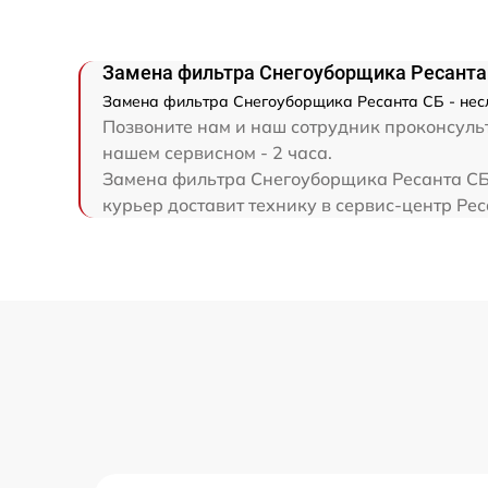
Ремонт привода
Замена фильтра Снегоуборщика Ресанта
Регулировка зазоров клапанов
Замена фильтра Снегоуборщика Ресанта СБ - несл
Позвоните нам и наш сотрудник проконсульт
Замена свечей зажигания
нашем сервисном - 2 часа.
Замена фильтра Снегоуборщика Ресанта СБ 
курьер доставит технику в сервис-центр Рес
Демонтаж-монтаж двигателя
Ремонт сцепления
Установка комплекта прокладок
двигателя
Замена прокладки в области двигателя 
редуктора
Замена расходных материалов
карбюратора