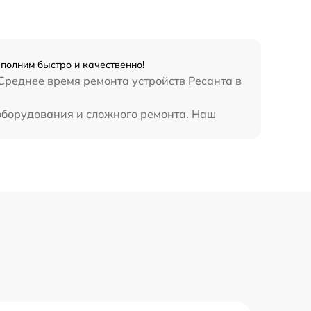
1250 р
800 р
полним быстро и качественно!
Среднее время ремонта устройств Ресанта в
820 р
оборудования и сложного ремонта. Наш
2400 р
800 р
3500 р
2500 р
1000 р