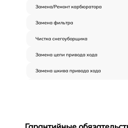
Замена/Pемонт карбюратора
Замена фильтра
Чистка снегоуборщика
Замена цепи привода хода
Замена шкива привода хода
Замена (установка) срезного болта
Замена корпуса шнека
Смазка осей привода
Гарантийные обязательст