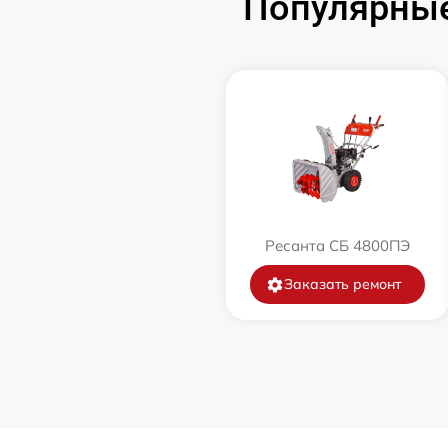
Популярные
Замена катушки зажигания
Замена глушителя
Замена маховика
Замена шины на колесном диске
Ресанта СБ 4800ПЭ
Замена ремней
Заказать ремонт
Натяжка тросов
Ремонт электропроводки
Полное ТО