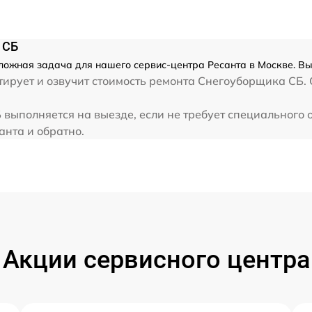
от 60 мин
 СБ
от 60 мин
ожная задача для нашего сервис-центра Ресанта в Москве. Вы
ирует и озвучит стоимость ремонта Снегоуборщика СБ. 
от 60 мин
выполняется на выезде, если не требует специального 
анта и обратно.
от 60 мин
от 60 мин
от 60 мин
и
Акции сервисного центра
от 60 мин
от 60 мин