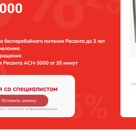
3000
а бесперебойного питания Ресанта до 3 лет
 желанию
бращения
ия
Ресанта АСН-3000 от 35 минут
я со специалистом
Оставить заявку
есь c
политикой конфиденциальности