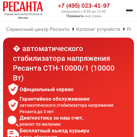
+7 (495) 023-41-97
Ежедневно с 9:00 до 21:00
Сервисный центр Ресанта
в
Позвонить
мне утром
Москве
Сервисный центр Ресанта
Каталог устройств
Рем
� автоматического
стабилизатора напряжения
Ресанта СТН-10000/1 (10000
Вт)
Официальный сервис
Гарантийное обслуживание
автоматического стабилизатора напряжения
Ресанта до 3 лет
Диагностика за наш счет,
ремонт по желанию
Бесплатный выезд курьера