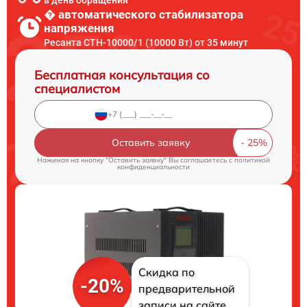
в день обращения
� автоматического стабилизатора
напряжения
Ресанта СТН-10000/1 (10000 Вт) от 35 минут
Бесплатная консультация со
специалистом
Оставить заявку
Нажимая на кнопку "Оставить заявку" Вы соглашаетесь c
политикой
конфиденциальности
Скидка по
-20%
предварительной
записи на сайте