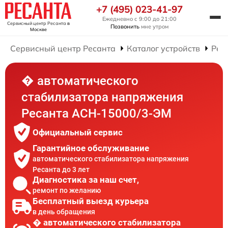
+7 (495) 023-41-97
Ежедневно с 9:00 до 21:00
Сервисный центр Ресанта
в
Позвонить
мне утром
Москве
Сервисный центр Ресанта
Каталог устройств
Рем
� автоматического
стабилизатора напряжения
Ресанта АСН-15000/3-ЭМ
Официальный сервис
Гарантийное обслуживание
автоматического стабилизатора напряжения
Ресанта до 3 лет
Диагностика за наш счет,
ремонт по желанию
Бесплатный выезд курьера
в день обращения
� автоматического стабилизатора