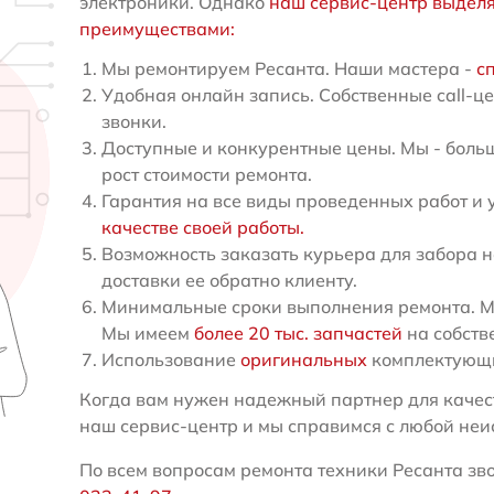
электроники. Однако
наш сервис-центр выдел
преимуществами:
Мы ремонтируем Ресанта. Наши мастера -
с
Удобная онлайн запись. Собственные call-ц
звонки.
Доступные и конкурентные цены. Мы - больш
рост стоимости ремонта.
Гарантия на все виды проведенных работ и 
качестве своей работы.
Возможность заказать курьера для забора н
доставки ее обратно клиенту.
Минимальные сроки выполнения ремонта. Мы
Мы имеем
более 20 тыс. запчастей
на собств
Использование
оригинальных
комплектующи
Когда вам нужен надежный партнер для качест
наш сервис-центр и мы справимся с любой неи
По всем вопросам ремонта техники Ресанта зво