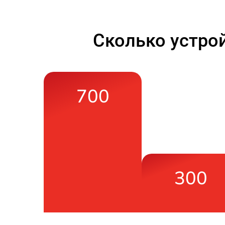
Сколько устро
700
300