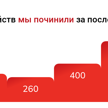
йств
мы починили
за посл
400
260