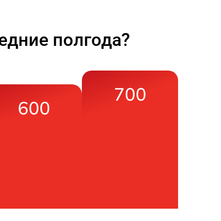
едние полгода?
700
600