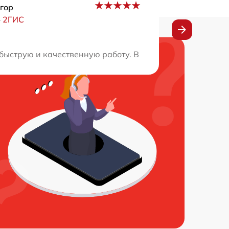
гор
–
2ГИС
онализм и качественное выполнение всех работ. Планир
быструю и качественную работу. В тот же день устранил