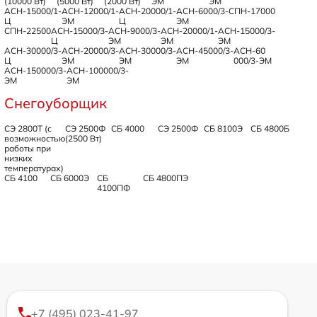
(10000 Вт)
(5000 Вт)
(2000 Вт)
ЭМ
ЭМ
АСН-15000/1-
АСН-12000/1-
АСН-20000/1-
АСН-6000/3-
СПН-17000
Ц
ЭМ
Ц
ЭМ
СПН-22500
АСН-15000/3-
АСН-9000/3-
АСН-20000/1-
АСН-15000/3-
Ц
ЭМ
ЭМ
ЭМ
АСН-30000/3-
АСН-20000/3-
АСН-30000/3-
АСН-45000/3-
АСН-60
Ц
ЭМ
ЭМ
ЭМ
000/3-ЭМ
АСН-150000/3-
АСН-100000/3-
ЭМ
ЭМ
Снегоуборщик
СЭ 2800Т (с
СЭ 2500Ф
СБ 4000
СЭ 2500Ф
СБ 8100Э
СБ 4800Б
возможностью
(2500 Вт)
работы при
низких
температурах)
СБ 4100
СБ 6000Э
СБ
СБ 4800ПЭ
4100ПФ
+7 (495) 023-41-97