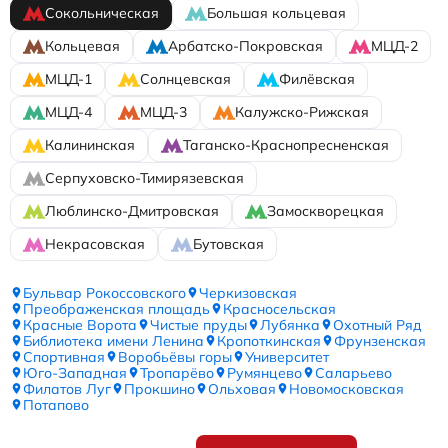
Сокольническая
Большая кольцевая
Кольцевая
Арбатско-Покровская
МЦД-2
МЦД-1
Солнцевская
Филёвская
МЦД-4
МЦД-3
Калужско-Рижская
Калининская
Таганско-Краснопресненская
Серпуховско-Тимирязевская
Люблинско-Дмитровская
Замоскворецкая
Некрасовская
Бутовская
Бульвар Рокоссовского
Черкизовская
Преображенская площадь
Красносельская
Красные Ворота
Чистые пруды
Лубянка
Охотный Ряд
Библиотека имени Ленина
Кропоткинская
Фрунзенская
Спортивная
Воробьёвы горы
Университет
Юго-Западная
Тропарёво
Румянцево
Саларьево
Филатов Луг
Прокшино
Ольховая
Новомосковская
Потапово