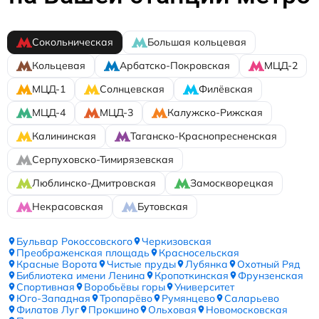
Сокольническая
Большая кольцевая
Кольцевая
Арбатско-Покровская
МЦД-2
МЦД-1
Солнцевская
Филёвская
МЦД-4
МЦД-3
Калужско-Рижская
Калининская
Таганско-Краснопресненская
Серпуховско-Тимирязевская
Люблинско-Дмитровская
Замоскворецкая
Некрасовская
Бутовская
Бульвар Рокоссовского
Черкизовская
Преображенская площадь
Красносельская
Красные Ворота
Чистые пруды
Лубянка
Охотный Ряд
Библиотека имени Ленина
Кропоткинская
Фрунзенская
Спортивная
Воробьёвы горы
Университет
Юго-Западная
Тропарёво
Румянцево
Саларьево
Филатов Луг
Прокшино
Ольховая
Новомосковская