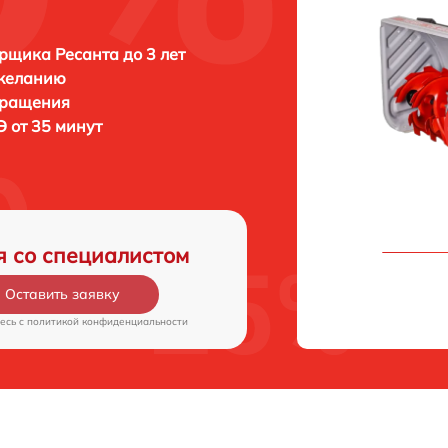
рщика Ресанта до 3 лет
 желанию
бращения
 от 35 минут
я со специалистом
Оставить заявку
есь c
политикой конфиденциальности