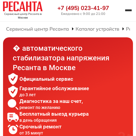
+7 (495) 023-41-97
Ежедневно с 9:00 до 21:00
Сервисный центр Ресанта
в
Москве
Сервисный центр Ресанта
Каталог устройств
Рем
� автоматического
стабилизатора напряжения
Ресанта в Москве
Официальный сервис
Гарантийное обслуживание
до 3 лет
Диагностика за наш счет,
ремонт по желанию
Бесплатный выезд курьера
в день обращения
Срочный ремонт
от 35 минут